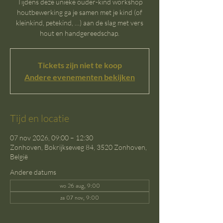
Tijdens deze unieke ouder-kind workshop
houtbewerking ga je samen met je kind (of
kleinkind, petekind, …) aan de slag met vers
hout en handgereedschap.
Tickets zijn niet te koop
Andere evenementen bekijken
Tijd en locatie
07 nov 2026, 09:00 – 12:30
Zonhoven, Bokrijkseweg 84, 3520 Zonhoven,
België
Andere datums
wo 26 aug, 9:00
za 07 nov, 9:00