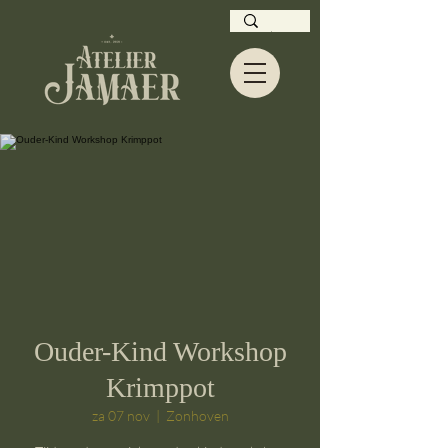
Ouder-Kind Workshop
Krimppot
za 07 nov
  |  
Zonhoven