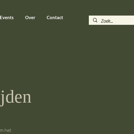
 Events
Over
Contact
jden
om het