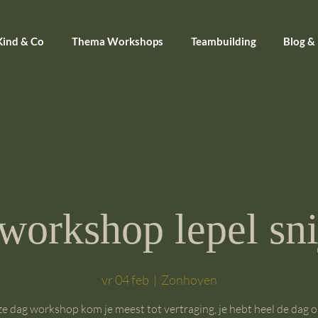
Kind & Co
Thema Workshops
Teambuilding
Blog &
workshop lepel sni
vr 04 feb
  |  
Zonhoven
ze dag workshop kom je meest tot vertraging, je hebt heel de dag 