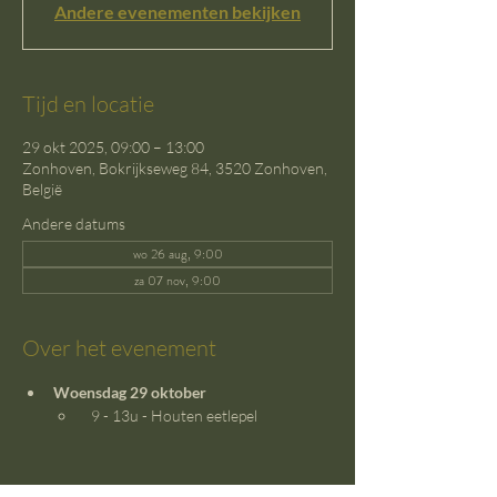
Andere evenementen bekijken
Tijd en locatie
29 okt 2025, 09:00 – 13:00
Zonhoven, Bokrijkseweg 84, 3520 Zonhoven,
België
Andere datums
wo 26 aug, 9:00
za 07 nov, 9:00
Over het evenement
Woensdag 29 oktober
  9 - 13u - Houten eetlepel