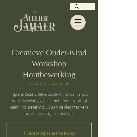
Creatieve Ouder-Kind
Workshop
Houtbewerking
wo 29 okt
  |  
Zonhoven
Tijdens deze unieke ouder-kind workshop
houtbewerking ga je samen met je kind (of
kleinkind, petekind, …) aan de slag met vers
hout en handgereedschap.
Tickets zijn niet te koop