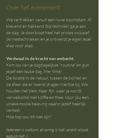
Over het evenement
We vertrekken vanuit een ruwe boomstam. Al 
klievend en hakkend (bijl techniek) ga je aan 
de slag. Je doorloopt heel het proces inclusief 
de mestechnieken en je ontwerpt je eigen lepel 
stap voor stap.
Verdwaal in de kracht van ambacht.
Kom los van je dagdagelijkse “routine” en gun 
jezelf een leuke dag, Me- time!
De locatie in de natuur, tussen de bomen en 
de sfeer die er heerst dragen hiertoe bij. We 
houden het klein maar fijn, waar je wordt 
verwelkomd met koffie en thee. Voor jou een 
unieke mooie beleving waarin jezelf heerlijk 
verliest.
Hoe top zou dit niet zijn?
Iedereen is welkom, ervaring is niet vereist alsook 
geduld niet;-)