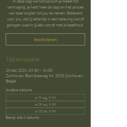
In deze dag workshop kom je meest tot
vertraging, je hebt heel de dag om het proces
van lepel snijden tot jou te nemen. Betekent
voor jou, dat jij letterlijk in een beleving wordt
gezogen waarin jij één wordt met je lepelhout.
Inschrijven
Tijd en locatie
28 dec 2026, 09:30 – 16:00
Zonhoven, Bokrijkseweg 84, 3520 Zonhoven,
België
Andere datums
za 15 aug, 9:30
za 26 sep, 9:30
zo 25 okt, 9:30
Bekijk alle 6 datums