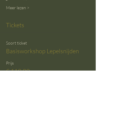
Meer lezen >
Tickets
Soort ticket
Basisworkshop Lepelsnijden
Prijs
€ 110,00
+€ 2,75 servicekosten ticket
Aantal
Totaal
€ 0,00