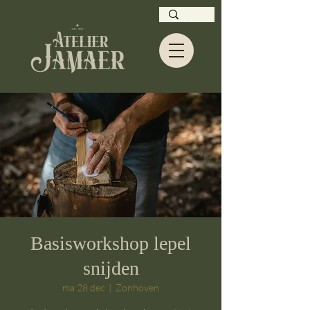
Basisworkshop lepel
snijden
ma 28 dec
  |  
Zonhoven