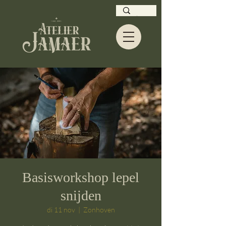
Basisworkshop lepel
snijden
di 11 nov
  |  
Zonhoven