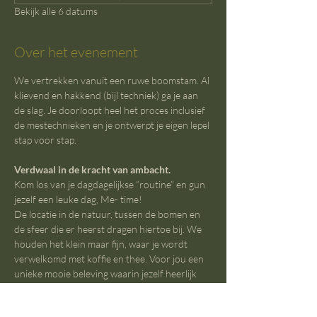
Bekijk alle 6 datums
Over het evenement
We vertrekken vanuit een ruwe boomstam. Al 
klievend en hakkend (bijl techniek) ga je aan 
de slag. Je doorloopt heel het proces inclusief 
de mestechnieken en je ontwerpt je eigen lepel 
stap voor stap.
Verdwaal in de kracht van ambacht.
Kom los van je dagdagelijkse “routine” en gun 
jezelf een leuke dag, Me- time!
De locatie in de natuur, tussen de bomen en 
de sfeer die er heerst dragen hiertoe bij. We 
houden het klein maar fijn, waar je wordt 
verwelkomd met koffie en thee. Voor jou een 
unieke mooie beleving waarin jezelf heerlijk 
verliest.
Hoe top zou dit niet zijn?