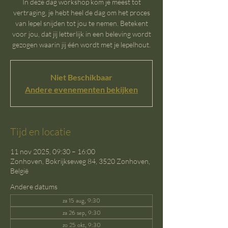
In deze dag workshop kom je meest tot
vertraging, je hebt heel de dag om het proces
van lepel snijden tot jou te nemen. Betekent
voor jou, dat jij letterlijk in een beleving wordt
gezogen waarin jij één wordt met je lepelhout.
Niet Beschikbaar
Andere evenementen bekijken
Tijd en locatie
11 nov 2025, 09:30 – 16:00
Zonhoven, Bokrijkseweg 84, 3520 Zonhoven,
België
Andere datums
za 15 aug, 9:30
za 26 sep, 9:30
zo 25 okt, 9:30