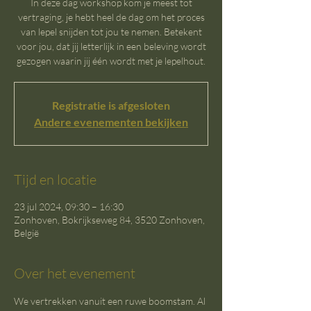
In deze dag workshop kom je meest tot
vertraging, je hebt heel de dag om het proces
van lepel snijden tot jou te nemen. Betekent
voor jou, dat jij letterlijk in een beleving wordt
gezogen waarin jij één wordt met je lepelhout.
Registratie is afgesloten
Andere evenementen bekijken
Tijd en locatie
23 jul 2024, 09:30 – 16:30
Zonhoven, Bokrijkseweg 84, 3520 Zonhoven,
België
Over het evenement
We vertrekken vanuit een ruwe boomstam. Al 