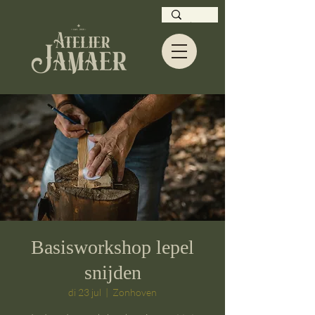
Basisworkshop lepel
snijden
di 23 jul
  |  
Zonhoven