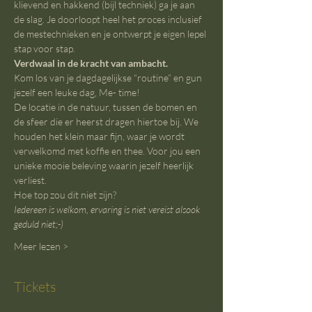
klievend en hakkend (bijl techniek) ga je aan 
de slag. Je doorloopt heel het proces inclusief 
de mestechnieken en je ontwerpt je eigen lepel 
stap voor stap.
Verdwaal in de kracht van ambacht.
Kom los van je dagdagelijkse “routine” en gun 
jezelf een leuke dag, Me- time!
De locatie in de natuur, tussen de bomen en 
de sfeer die er heerst dragen hiertoe bij. We 
houden het klein maar fijn, waar je wordt 
verwelkomd met koffie en thee. Voor jou een 
unieke mooie beleving waarin jezelf heerlijk 
verliest.
Hoe top zou dit niet zijn?
Iedereen is welkom, ervaring is niet vereist alsook 
geduld niet;-)
Meer lezen >
Tickets