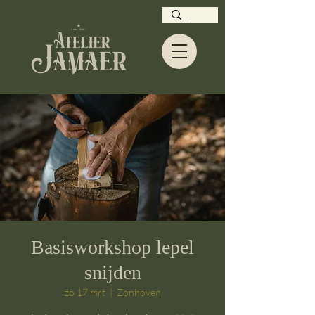
Basisworkshop lepel
snijden
zo 17 mrt
  |  
Zonhoven