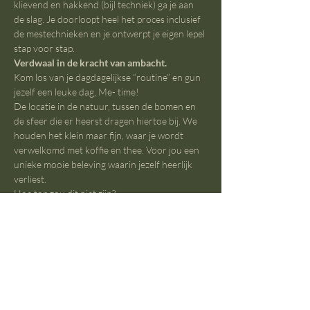
klievend en hakkend (bijl techniek) ga je aan 
de slag. Je doorloopt heel het proces inclusief 
de mestechnieken en je ontwerpt je eigen lepel 
stap voor stap.
Verdwaal in de kracht van ambacht.
Kom los van je dagdagelijkse “routine” en gun 
jezelf een leuke dag, Me- time!
De locatie in de natuur, tussen de bomen en 
de sfeer die er heerst dragen hiertoe bij. We 
houden het klein maar fijn, waar je wordt 
verwelkomd met koffie en thee. Voor jou een 
unieke mooie beleving waarin jezelf heerlijk 
verliest.
Hoe top zou dit niet zijn?
Iedereen is welkom, ervaring is niet vereist alsook 
geduld niet;-)
Meer lezen >