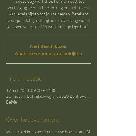
In deze dag workshop kom je meest tot
vertraging, je hebt heel de dag om het proces
van lepel snijden tot jou te nemen. Betekent
voor jou, dat jij letterlijk in een beleving wordt
gezogen waarin jij één wordt met je lepelhout.
Niet Beschikbaar
Andere evenementen bekijken
Tijd en locatie
17 mrt 2024, 09:00 – 16:30
Zonhoven, Bokrijkseweg 84, 3520 Zonhoven,
België
Over het evenement
We vertrekken vanuit een ruwe boomstam. Al 