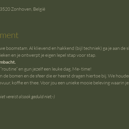
 3520 Zonhoven, België
ement
e boomstam. Al klievend en hakkend (bijl techniek) ga je aan de sl
eken en je ontwerpt je eigen lepel stap voor stap.
ambacht.
“routine” en gun jezelf een leuke dag, Me- time!
en de bomen en de sfeer die er heerst dragen hiertoe bij. We houden 
r, koffie en thee. Voor jou een unieke mooie beleving waarin jezel
iet vereist alsook geduld niet;-)