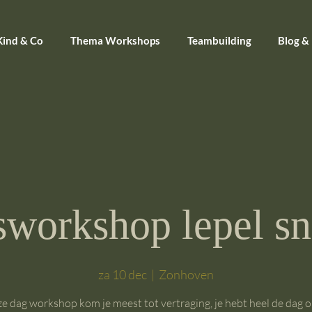
Kind & Co
Thema Workshops
Teambuilding
Blog &
sworkshop lepel sn
za 10 dec
  |  
Zonhoven
ze dag workshop kom je meest tot vertraging, je hebt heel de dag 