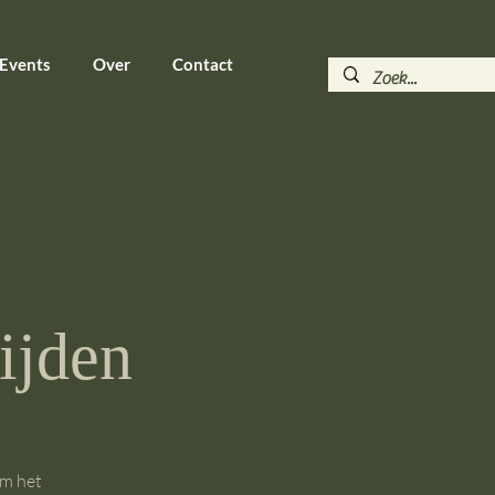
 Events
Over
Contact
ijden
om het