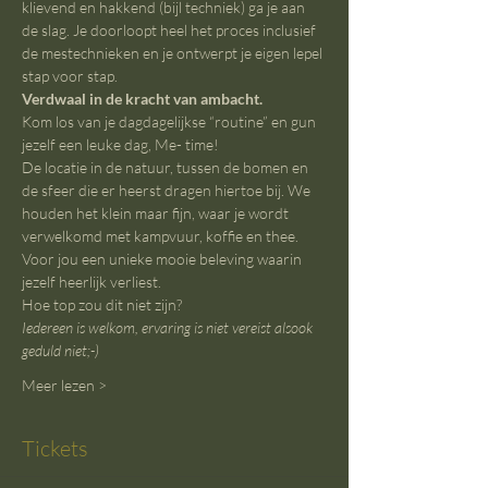
klievend en hakkend (bijl techniek) ga je aan 
de slag. Je doorloopt heel het proces inclusief 
de mestechnieken en je ontwerpt je eigen lepel 
stap voor stap.
Verdwaal in de kracht van ambacht.
Kom los van je dagdagelijkse “routine” en gun 
jezelf een leuke dag, Me- time!
De locatie in de natuur, tussen de bomen en 
de sfeer die er heerst dragen hiertoe bij. We 
houden het klein maar fijn, waar je wordt 
verwelkomd met kampvuur, koffie en thee. 
Voor jou een unieke mooie beleving waarin 
jezelf heerlijk verliest.
Hoe top zou dit niet zijn?
Iedereen is welkom, ervaring is niet vereist alsook 
geduld niet;-)
Meer lezen >
Tickets