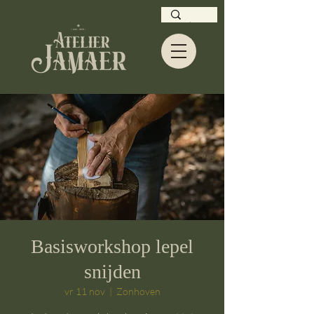
Basisworkshop lepel
snijden
vr 11 nov
  |  
Zonhoven