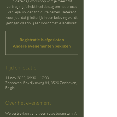
In deze dag workshop kom je meest tot
vertraging, je hebt heel de dag om het proces
van lepel snijden tot jou te nemen. Betekent
voor jou, dat jij letterlijk in een beleving wordt
gezogen waarin jij één wordt met je lepelhout.
Registratie is afgesloten
Andere evenementen bekijken
Tijd en locatie
11 nov 2022, 09:30 – 17:00
Zonhoven, Bokrijkseweg 84, 3520 Zonhoven,
België
Over het evenement
We vertrekken vanuit een ruwe boomstam. Al 