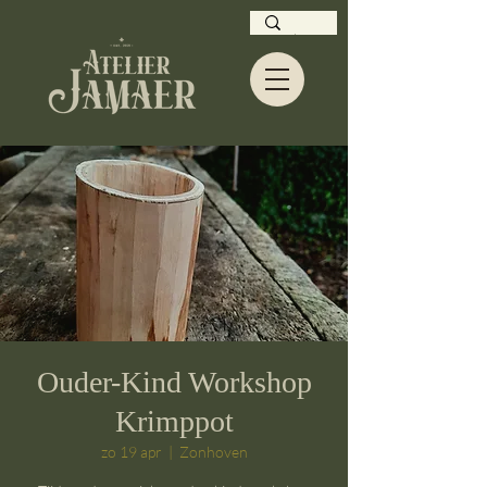
Ouder-Kind Workshop
Krimppot
zo 19 apr
  |  
Zonhoven