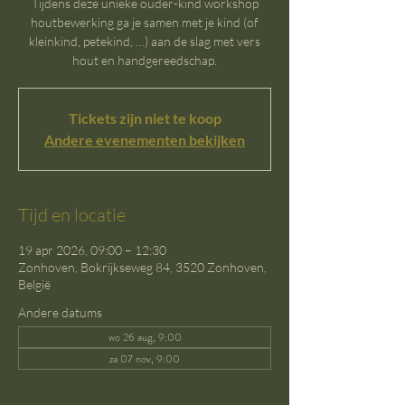
Tijdens deze unieke ouder-kind workshop
houtbewerking ga je samen met je kind (of
kleinkind, petekind, …) aan de slag met vers
hout en handgereedschap.
Tickets zijn niet te koop
Andere evenementen bekijken
Tijd en locatie
19 apr 2026, 09:00 – 12:30
Zonhoven, Bokrijkseweg 84, 3520 Zonhoven,
België
Andere datums
wo 26 aug, 9:00
za 07 nov, 9:00