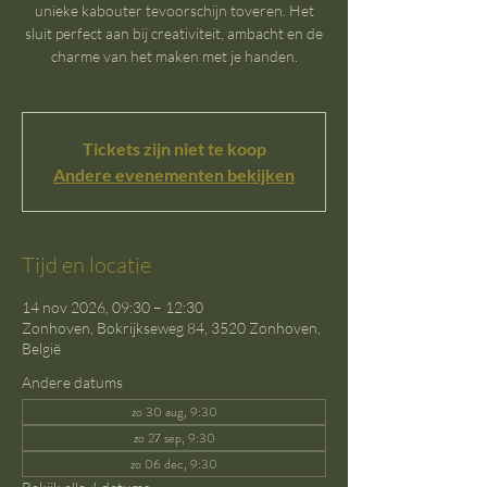
unieke kabouter tevoorschijn toveren. Het
sluit perfect aan bij creativiteit, ambacht en de
charme van het maken met je handen.
Tickets zijn niet te koop
Andere evenementen bekijken
Tijd en locatie
14 nov 2026, 09:30 – 12:30
Zonhoven, Bokrijkseweg 84, 3520 Zonhoven,
België
Andere datums
zo 30 aug, 9:30
zo 27 sep, 9:30
zo 06 dec, 9:30