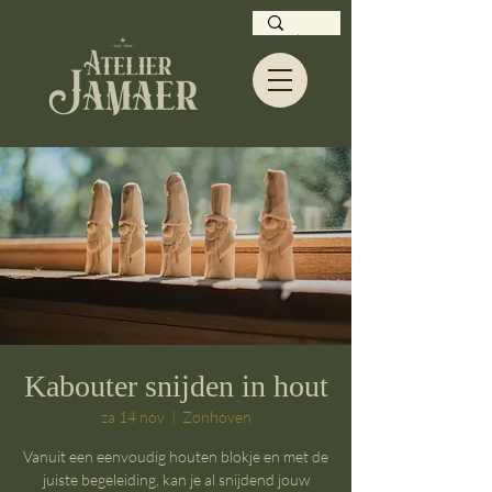
Kabouter snijden in hout
za 14 nov
  |  
Zonhoven
​​​Vanuit een eenvoudig houten blokje en met de
juiste begeleiding, kan je al snijdend jouw